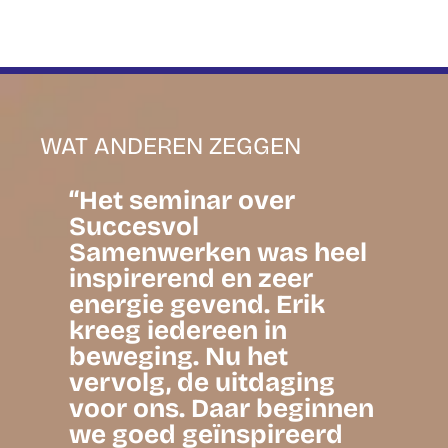
WAT ANDEREN ZEGGEN
“Het seminar over
‘
Succesvol
w
m
Samenwerken was heel
i
inspirerend en zeer
o
energie gevend. Erik
w
k
kreeg iedereen in
u
te
beweging. Nu het
m
e
vervolg, de uitdaging
h
j
voor ons. Daar beginnen
e
we goed geïnspireerd
e